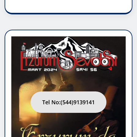
Tel No:(544)9139141