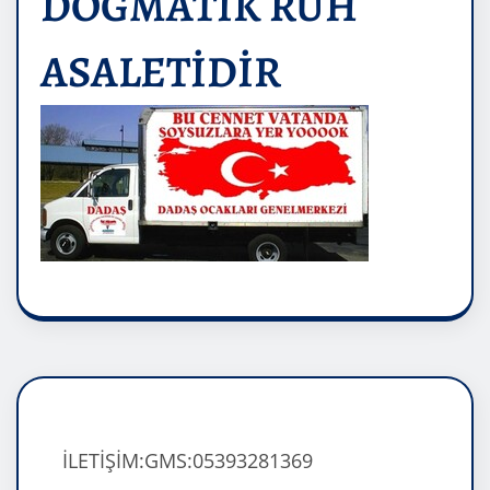
DOĞMATİK RUH
ASALETİDİR
İLETİŞİM:GMS:05393281369