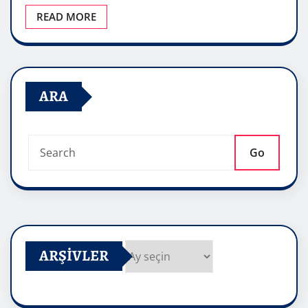
READ MORE
ARA
Go
ARŞIVLER
Arşivler