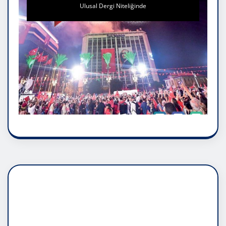
Ulusal Dergi Niteliğinde
DADAŞLIK DOĞMATİK
RUH ASALETİDİR