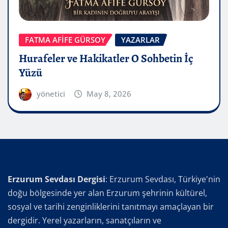
FATMA AFİFE GÜRSOY
YAZARLAR
Hurafeler ve Hakikatler O Sohbetin İç
Yüzü
yönetici
May 8, 2026
Erzurum Sevdası Dergisi
: Erzurum Sevdası, Türkiye'nin
doğu bölgesinde yer alan Erzurum şehrinin kültürel,
sosyal ve tarihi zenginliklerini tanıtmayı amaçlayan bir
dergidir. Yerel yazarların, sanatçıların ve