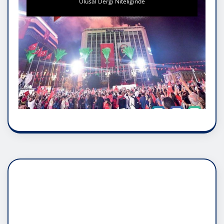
Ulusal Dergi Niteliğinde
DADAŞLIK DOĞMATİK
RUH ASALETİDİR