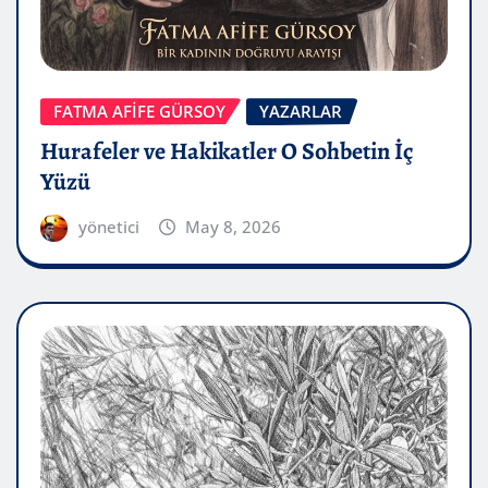
FATMA AFİFE GÜRSOY
YAZARLAR
Hurafeler ve Hakikatler O Sohbetin İç
Yüzü
yönetici
May 8, 2026