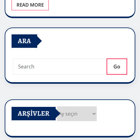
READ MORE
ARA
Go
ARŞIVLER
Arşivler