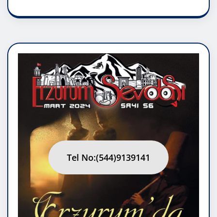
Tel No:(544)9139141