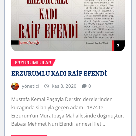
ERZURUMLULAR
ERZURUMLU KADI RAİF EFENDİ
yönetici
Kas 8, 2020
0
Mustafa Kemal Paşayla Dersim derelerinden
kucağında silahıyla geçen adam.. 1874’te
Erzurum’un Muratpaşa Mahallesinde doğmuştur.
Babası Mehmet Nuri Efendi, annesi İffet…