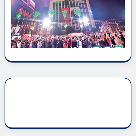
DADAŞLIK DOĞMATİK
RUH ASALETİDİR