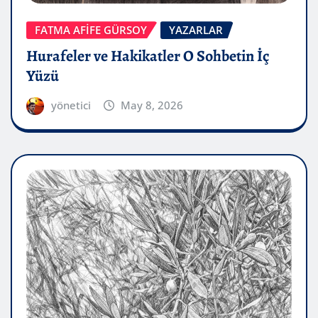
FATMA AFİFE GÜRSOY
YAZARLAR
Hurafeler ve Hakikatler O Sohbetin İç
Yüzü
yönetici
May 8, 2026