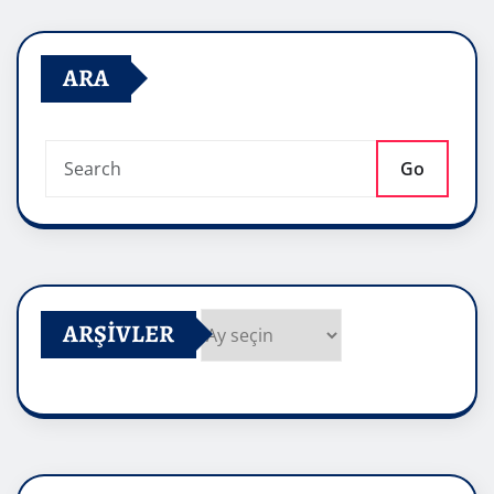
ARA
Go
ARŞIVLER
Arşivler