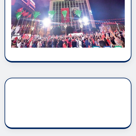
DADAŞLIK DOĞMATİK
RUH ASALETİDİR