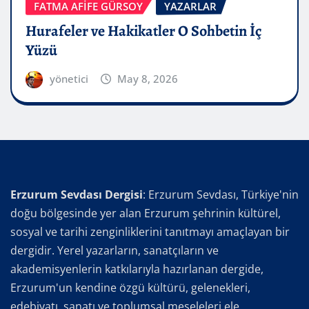
FATMA AFİFE GÜRSOY
YAZARLAR
Hurafeler ve Hakikatler O Sohbetin İç
Yüzü
yönetici
May 8, 2026
Erzurum Sevdası Dergisi
: Erzurum Sevdası, Türkiye'nin
doğu bölgesinde yer alan Erzurum şehrinin kültürel,
sosyal ve tarihi zenginliklerini tanıtmayı amaçlayan bir
dergidir. Yerel yazarların, sanatçıların ve
akademisyenlerin katkılarıyla hazırlanan dergide,
Erzurum'un kendine özgü kültürü, gelenekleri,
edebiyatı, sanatı ve toplumsal meseleleri ele