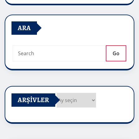
ARA
Go
ARŞIVLER
Arşivler