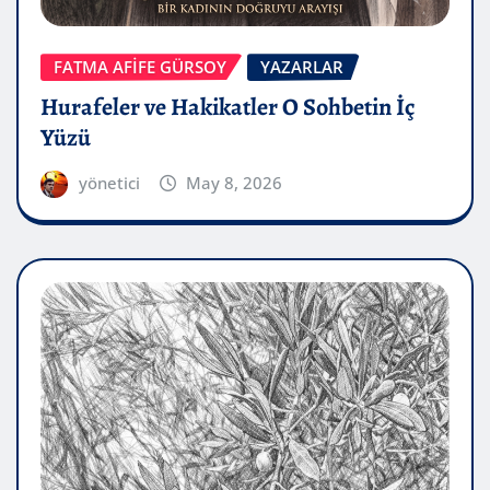
FATMA AFİFE GÜRSOY
YAZARLAR
Hurafeler ve Hakikatler O Sohbetin İç
Yüzü
yönetici
May 8, 2026