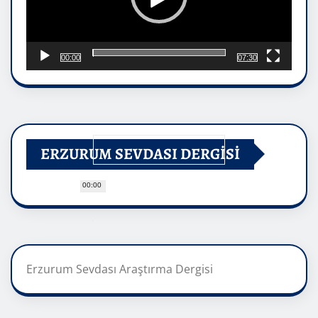
00:00
07:30
ERZURUM SEVDASI DERGİSİ
00:00
Erzurum Sevdası Araştırma Dergisi