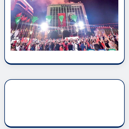
DADAŞLIK DOĞMATİK
RUH ASALETİDİR