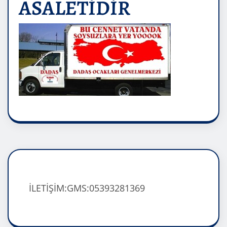
ASALETİDİR
İLETİŞİM:GMS:05393281369