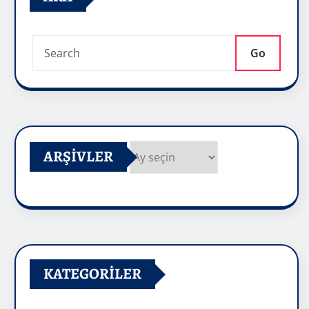
Go
ARŞIVLER
Arşivler
KATEGORILER