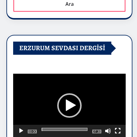
Ara
ERZURUM SEVDASI DERGİSİ
Video
oynatıcı
00:00
07:30