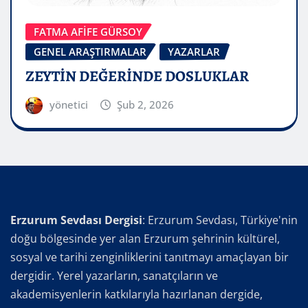
FATMA AFİFE GÜRSOY
GENEL ARAŞTIRMALAR
YAZARLAR
ZEYTİN DEĞERİNDE DOSLUKLAR
yönetici
Şub 2, 2026
Erzurum Sevdası Dergisi
: Erzurum Sevdası, Türkiye'nin
doğu bölgesinde yer alan Erzurum şehrinin kültürel,
sosyal ve tarihi zenginliklerini tanıtmayı amaçlayan bir
dergidir. Yerel yazarların, sanatçıların ve
akademisyenlerin katkılarıyla hazırlanan dergide,