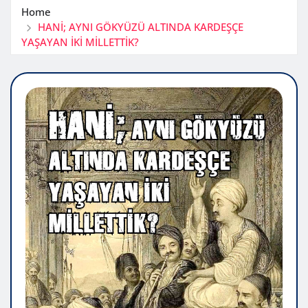
Home
HANİ; AYNI GÖKYÜZÜ ALTINDA KARDEŞÇE
YAŞAYAN İKİ MİLLETTİK?