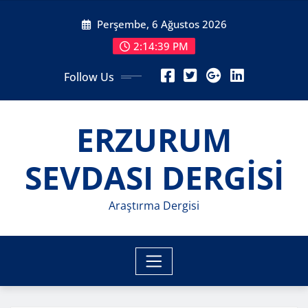
Skip
Perşembe, 6 Ağustos 2026
to
content
2:14:41 PM
Follow Us
ERZURUM
SEVDASI DERGİSİ
Araştırma Dergisi