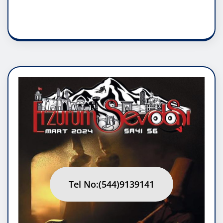
RUH ASALETİDİR
Tel No:(544)9139141