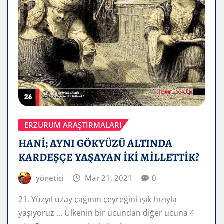
ERZURUM ARAŞTIRMALARI
HANİ; AYNI GÖKYÜZÜ ALTINDA
KARDEŞÇE YAŞAYAN İKİ MİLLETTİK?
yönetici
Mar 21, 2021
0
21. Yüzyıl uzay çağının çeyreğini ışık hızıyla
yaşıyoruz … Ülkenin bir ucundan diğer ucuna 4