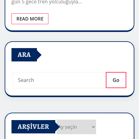
gün 5 gece tren yolculuğuyla…
READ MORE
ARA
Go
ARŞIVLER