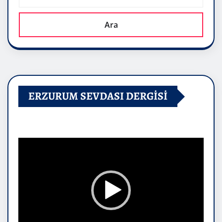
Ara
ERZURUM SEVDASI DERGİSİ
Video
oynatıcı