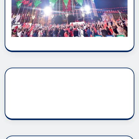
DADAŞLIK DOĞMATİK
RUH ASALETİDİR