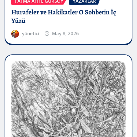
FATMA AFİFE GÜRSOY
YAZARLAR
Hurafeler ve Hakikatler O Sohbetin İç
Yüzü
yönetici
May 8, 2026