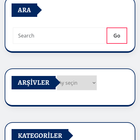
ARA
Go
ARŞIVLER
Arşivler
KATEGORILER