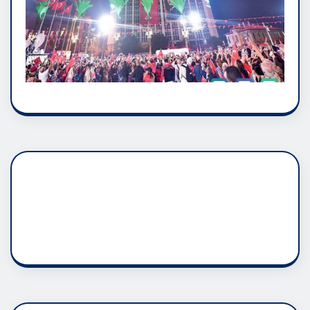
DADAŞLIK DOĞMATİK
RUH ASALETİDİR