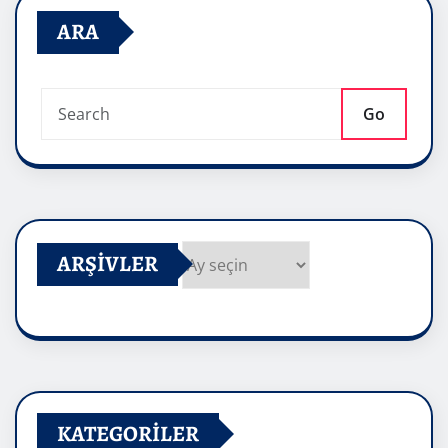
ARA
Go
ARŞIVLER
Arşivler
KATEGORILER