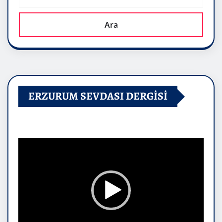
Ara
ERZURUM SEVDASI DERGİSİ
Video
oynatıcı