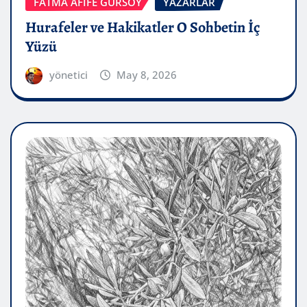
FATMA AFİFE GÜRSOY
YAZARLAR
Hurafeler ve Hakikatler O Sohbetin İç
Yüzü
yönetici
May 8, 2026