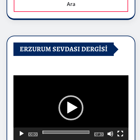
Ara
ERZURUM SEVDASI DERGİSİ
Video
oynatıcı
00:00
07:30