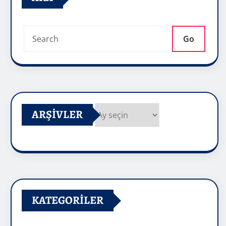
Go
ARŞIVLER
Arşivler
KATEGORILER