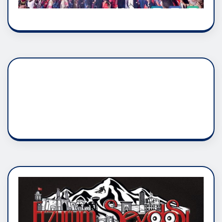
DADAŞLIK DOĞMATİK
RUH ASALETİDİR