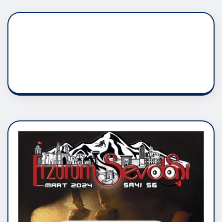
DADAŞLIK DOĞMATİK
RUH ASALETİDİR