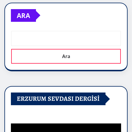
ARA
Ara
ERZURUM SEVDASI DERGİSİ
Video
oynatıcı