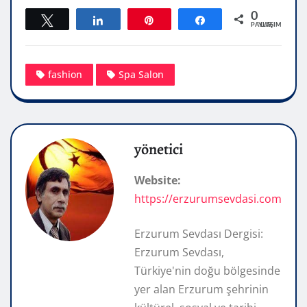
0
Tweetle
Paylaş
Pin
Paylaş
PAYLAŞIMLAR
fashion
Spa Salon
yönetici
Website:
https://erzurumsevdasi.com
Erzurum Sevdası Dergisi:
Erzurum Sevdası,
Türkiye'nin doğu bölgesinde
yer alan Erzurum şehrinin