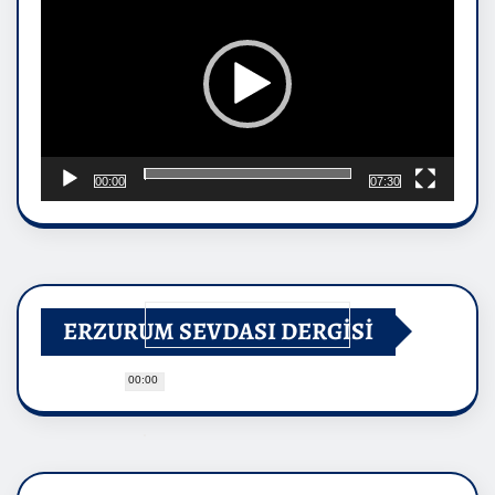
00:00
07:30
ERZURUM SEVDASI DERGİSİ
00:00