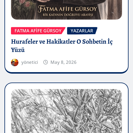
FATMA AFİFE GÜRSOY
YAZARLAR
Hurafeler ve Hakikatler O Sohbetin İç
Yüzü
yönetici
May 8, 2026