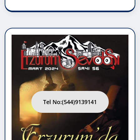
Tel No:(544)9139141