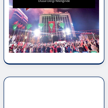
Ulusal Dergi Niteliğinde
DADAŞLIK DOĞMATİK
RUH ASALETİDİR