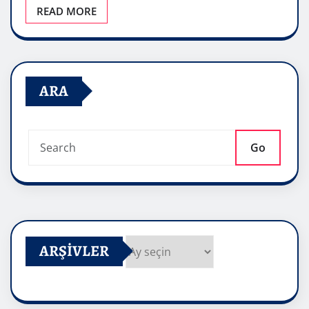
READ MORE
ARA
Go
ARŞIVLER
Arşivler