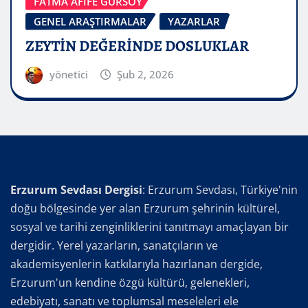
FATMA AFİFE GÜRSOY
GENEL ARAŞTIRMALAR
YAZARLAR
ZEYTİN DEĞERİNDE DOSLUKLAR
yönetici
Şub 2, 2026
Erzurum Sevdası Dergisi
: Erzurum Sevdası, Türkiye'nin
doğu bölgesinde yer alan Erzurum şehrinin kültürel,
sosyal ve tarihi zenginliklerini tanıtmayı amaçlayan bir
dergidir. Yerel yazarların, sanatçıların ve
akademisyenlerin katkılarıyla hazırlanan dergide,
Erzurum'un kendine özgü kültürü, gelenekleri,
edebiyatı, sanatı ve toplumsal meseleleri ele