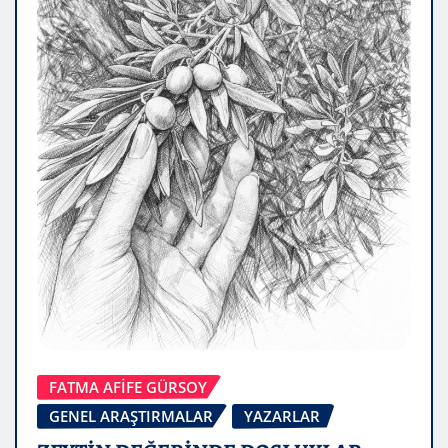
FATMA AFİFE GÜRSOY
GENEL ARAŞTIRMALAR
YAZARLAR