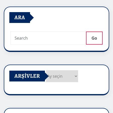
ARA
Go
ARŞIVLER
Arşivler