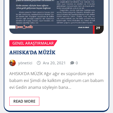
GENEL ARAŞTIRMALAR
AHISKA’DA MÜZİK
yönetici
Ara 20, 2021
0
AHISKA’DA MÜZİK Ağır ağır ev süpürdüm şen
babam evi Şimdi de kalktım gidiyorum can babam
evi Gedin anama söyleyin bana…
READ MORE