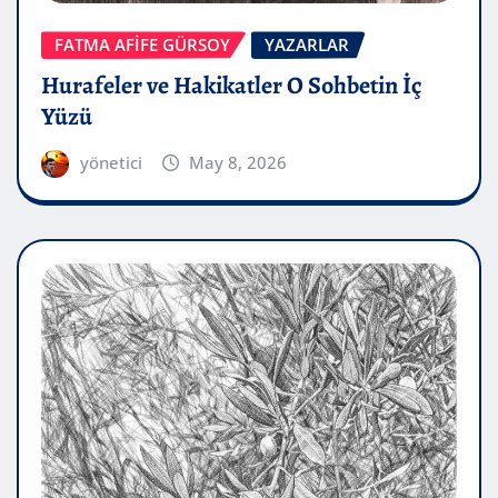
FATMA AFİFE GÜRSOY
YAZARLAR
Hurafeler ve Hakikatler O Sohbetin İç
Yüzü
yönetici
May 8, 2026