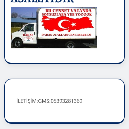
İLETİŞİM:GMS:05393281369