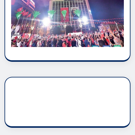
DADAŞLIK DOĞMATİK
RUH ASALETİDİR