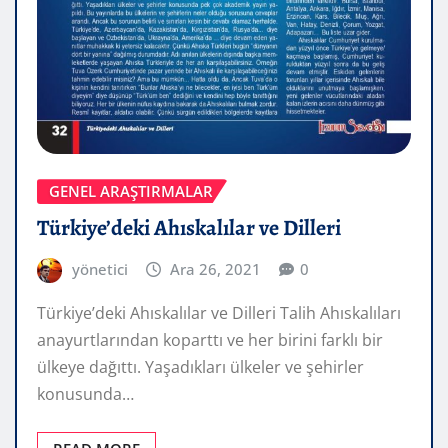
GENEL ARAŞTIRMALAR
Türkiye’deki Ahıskalılar ve Dilleri
yönetici
Ara 26, 2021
0
Türkiye’deki Ahıskalılar ve Dilleri Talih Ahıskalıları
anayurtlarından koparttı ve her birini farklı bir
ülkeye dağıttı. Yaşadıkları ülkeler ve şehirler
konusunda…