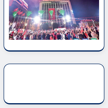
DADAŞLIK DOĞMATİK
RUH ASALETİDİR