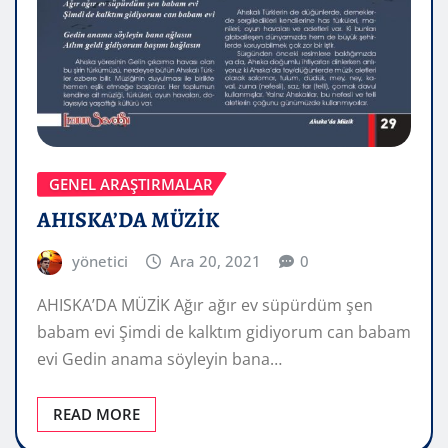
GENEL ARAŞTIRMALAR
AHISKA’DA MÜZİK
yönetici
Ara 20, 2021
0
AHISKA’DA MÜZİK Ağır ağır ev süpürdüm şen
babam evi Şimdi de kalktım gidiyorum can babam
evi Gedin anama söyleyin bana…
READ MORE