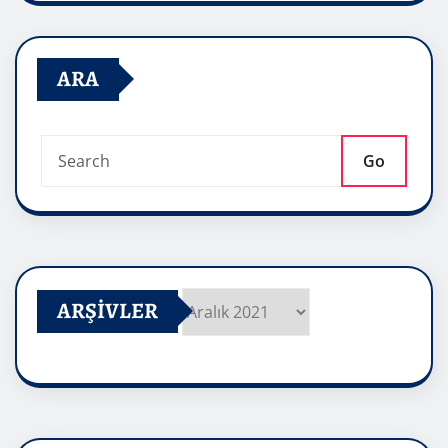
ARA
Go
ARŞIVLER
Arşivler