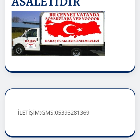
ASALETİDİR
İLETİŞİM:GMS:05393281369