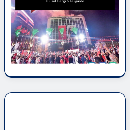
Ulusal Dergi Niteliğinde
DADAŞLIK DOĞMATİK
RUH ASALETİDİR