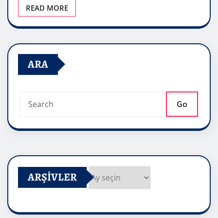
READ MORE
ARA
Go
ARŞIVLER
Arşivler