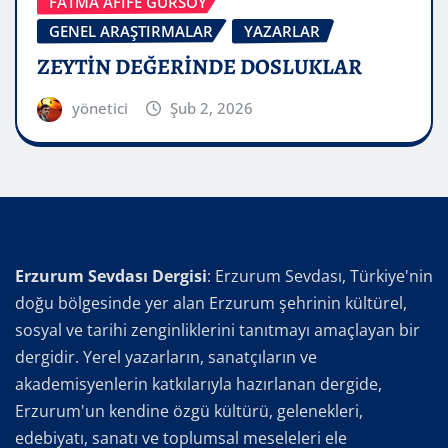
FATMA AFİFE GÜRSOY
GENEL ARAŞTIRMALAR
YAZARLAR
ZEYTİN DEĞERİNDE DOSLUKLAR
yönetici
Şub 2, 2026
Erzurum Sevdası Dergisi
: Erzurum Sevdası, Türkiye'nin
doğu bölgesinde yer alan Erzurum şehrinin kültürel,
sosyal ve tarihi zenginliklerini tanıtmayı amaçlayan bir
dergidir. Yerel yazarların, sanatçıların ve
akademisyenlerin katkılarıyla hazırlanan dergide,
Erzurum'un kendine özgü kültürü, gelenekleri,
edebiyatı, sanatı ve toplumsal meseleleri ele