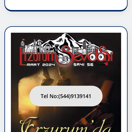
Tel No:(544)9139141