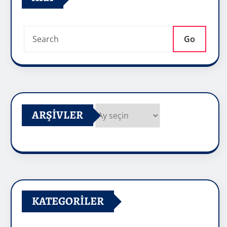
Go
ARŞIVLER
Arşivler
KATEGORILER