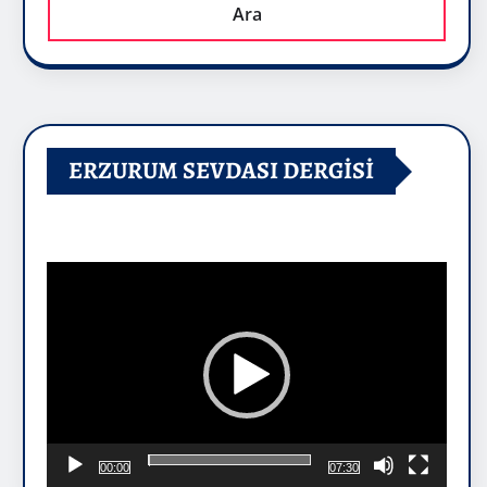
Ara
ERZURUM SEVDASI DERGİSİ
Video
oynatıcı
00:00
07:30