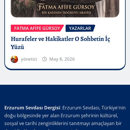
FATMA AFİFE GÜRSOY
YAZARLAR
Hurafeler ve Hakikatler O Sohbetin İç
Yüzü
yönetici
May 8, 2026
Erzurum Sevdası Dergisi
: Erzurum Sevdası, Türkiye'nin
doğu bölgesinde yer alan Erzurum şehrinin kültürel,
sosyal ve tarihi zenginliklerini tanıtmayı amaçlayan bir