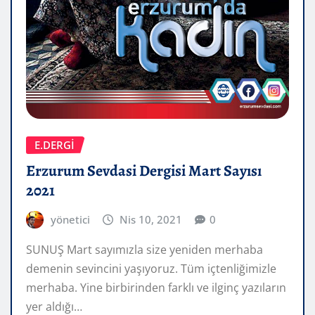
E.DERGİ
Erzurum Sevdasi Dergisi Mart Sayısı
2021
yönetici
Nis 10, 2021
0
SUNUŞ Mart sayımızla size yeniden merhaba
demenin sevincini yaşıyoruz. Tüm içtenliğimizle
merhaba. Yine birbirinden farklı ve ilginç yazıların
yer aldığı…