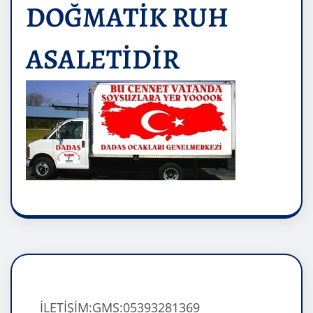
DOĞMATİK RUH
ASALETİDİR
İLETİŞİM:GMS:05393281369