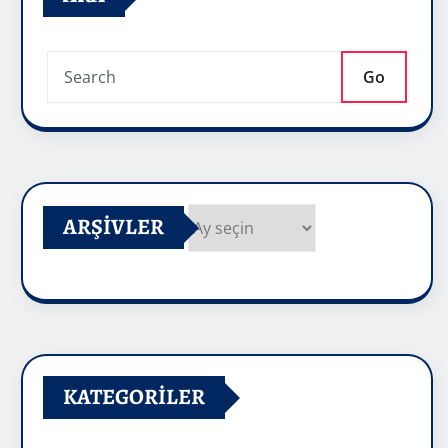
Go
ARŞIVLER
Arşivler
KATEGORILER