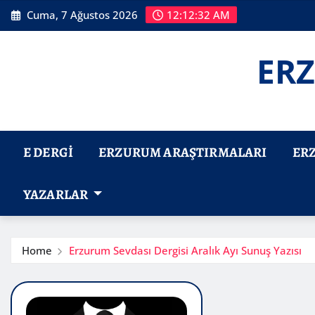
Skip
Cuma, 7 Ağustos 2026
12:12:33 AM
to
content
ERZ
E DERGI
ERZURUM ARAŞTIRMALARI
ER
YAZARLAR
Home
Erzurum Sevdası Dergisi Aralık Ayı Sunuş Yazısı