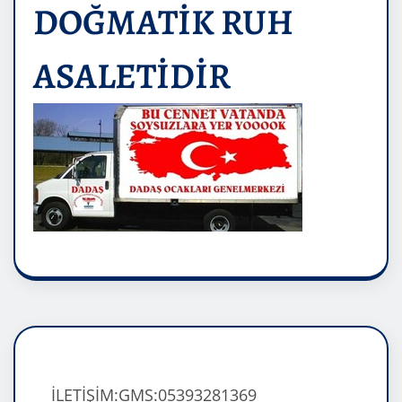
DOĞMATİK RUH
ASALETİDİR
İLETİŞİM:GMS:05393281369