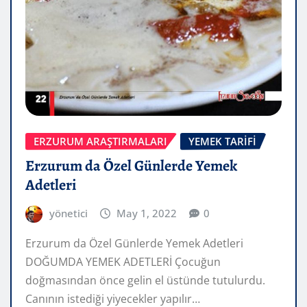
ERZURUM ARAŞTIRMALARI
YEMEK TARIFI
Erzurum da Özel Günlerde Yemek
Adetleri
yönetici
May 1, 2022
0
Erzurum da Özel Günlerde Yemek Adetleri
DOĞUMDA YEMEK ADETLERİ Çocuğun
doğmasından önce gelin el üstünde tutulurdu.
Canının istediği yiyecekler yapılır…