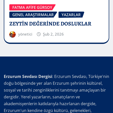
FATMA AFİFE GÜRSOY
GENEL ARAŞTIRMALAR
YAZARLAR
ZEYTİN DEĞERİNDE DOSLUKLAR
yönetici
Şub 2, 2026
Erzurum Sevdası Dergisi
: Erzurum Sevdası, Türkiye'nin
doğu bölgesinde yer alan Erzurum şehrinin kültürel,
sosyal ve tarihi zenginliklerini tanıtmayı amaçlayan bir
dergidir. Yerel yazarların, sanatçıların ve
akademisyenlerin katkılarıyla hazırlanan dergide,
Erzurum'un kendine özgü kültürü, gelenekleri,