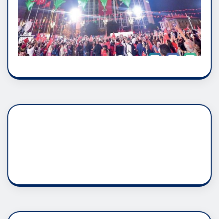
DADAŞLIK DOĞMATİK
RUH ASALETİDİR