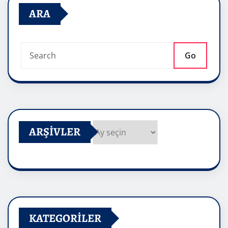
ARA
Go
ARŞIVLER
Arşivler
KATEGORILER