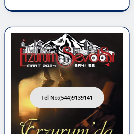
Tel No:(544)9139141