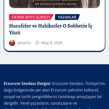
FATMA AFİFE GÜRSOY
YAZARLAR
Hurafeler ve Hakikatler O Sohbetin İç
Yüzü
yönetici
May 8, 2026
Erzurum Sevdası Dergisi
: Erzurum Sevdası, Türkiye'nin
doğu bölgesinde yer alan Erzurum şehrinin kültürel,
sosyal ve tarihi zenginliklerini tanıtmayı amaçlayan bir
dergidir. Yerel yazarların, sanatçıların ve