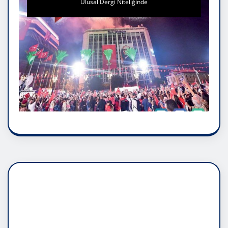
Ulusal Dergi Niteliğinde
DADAŞLIK DOĞMATİK
RUH ASALETİDİR