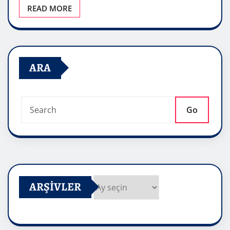
READ MORE
ARA
Go
ARŞIVLER
Arşivler