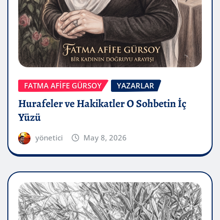
FATMA AFİFE GÜRSOY
YAZARLAR
Hurafeler ve Hakikatler O Sohbetin İç
Yüzü
yönetici
May 8, 2026