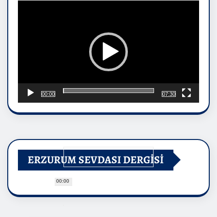
oynatıcı
00:00
07:30
ERZURUM SEVDASI DERGİSİ
00:00