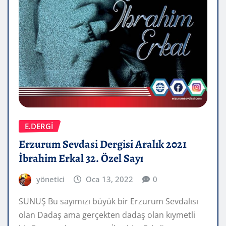
E.DERGİ
Erzurum Sevdasi Dergisi Aralık 2021
İbrahim Erkal 32. Özel Sayı
yönetici
Oca 13, 2022
0
SUNUŞ Bu sayımızı büyük bir Erzurum Sevdalısı
olan Dadaş ama gerçekten dadaş olan kıymetli