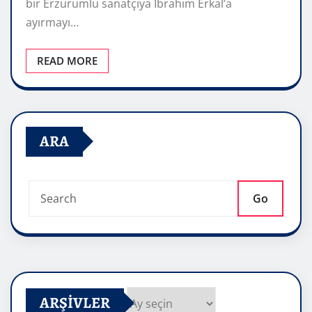
bir Erzurumlu sanatçıya İbrahim Erkal’a
ayırmayı…
READ MORE
ARA
Go
ARŞIVLER