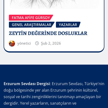
FATMA AFİFE GÜRSOY
GENEL ARAŞTIRMALAR
YAZARLAR
ZEYTİN DEĞERİNDE DOSLUKLAR
yönetici
Şub 2, 2026
Erzurum Sevdası Dergisi
: Erzurum Sevdası, Türkiye'nin
doğu bölgesinde yer alan Erzurum şehrinin kültürel,
sosyal ve tarihi zenginliklerini tanıtmayı amaçlayan bir
dergidir. Yerel yazarların, sanatçıların ve