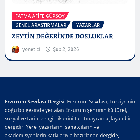
FATMA AFİFE GÜRSOY
GENEL ARAŞTIRMALAR
YAZARLAR
ZEYTİN DEĞERİNDE DOSLUKLAR
yönetici
Şub 2, 2026
Erzurum Sevdası Dergisi
: Erzurum Sevdası, Türkiye'nin
doğu bölgesinde yer alan Erzurum şehrinin kültürel,
sosyal ve tarihi zenginliklerini tanıtmayı amaçlayan bir
dergidir. Yerel yazarların, sanatçıların ve
akademisyenlerin katkılarıyla hazırlanan dergide,