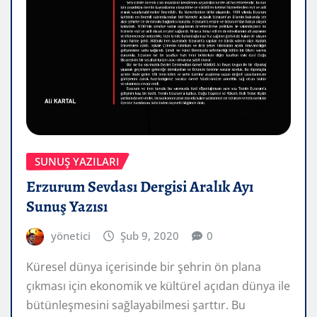
SUNUŞ YAZILARI
Erzurum Sevdası Dergisi Aralık Ayı
Sunuş Yazısı
yönetici
Şub 9, 2020
0
Küresel dünya içerisinde bir şehrin ön plana
çıkması için ekonomik ve kültürel açıdan dünya ile
bütünleşmesini sağlayabilmesi şarttır. Bu