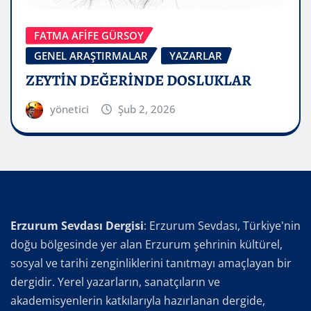
FATMA AFİFE GÜRSOY
GENEL ARAŞTIRMALAR
YAZARLAR
ZEYTİN DEĞERİNDE DOSLUKLAR
yönetici
Şub 2, 2026
Erzurum Sevdası Dergisi
: Erzurum Sevdası, Türkiye'nin
doğu bölgesinde yer alan Erzurum şehrinin kültürel,
sosyal ve tarihi zenginliklerini tanıtmayı amaçlayan bir
dergidir. Yerel yazarların, sanatçıların ve
akademisyenlerin katkılarıyla hazırlanan dergide,