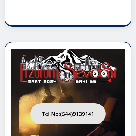
RUH ASALETİDİR
Tel No:(544)9139141