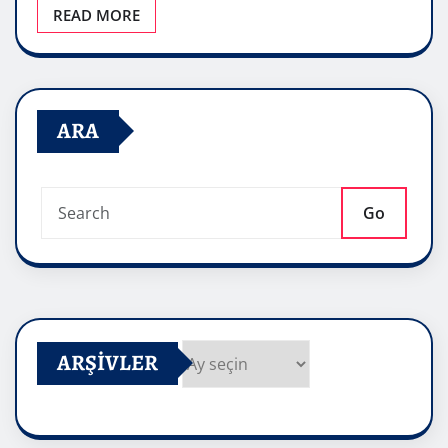
READ MORE
ARA
Go
ARŞIVLER
Arşivler