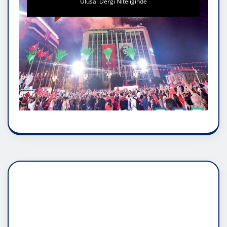
Ulusal Dergi Niteliğinde
DADAŞLIK DOĞMATİK
RUH ASALETİDİR