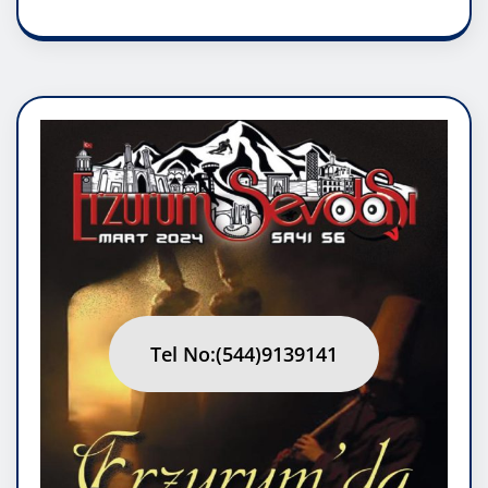
Tel No:(544)9139141