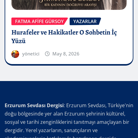
FATMA AFİFE GÜRSOY
YAZARLAR
Hurafeler ve Hakikatler O Sohbetin İç
Yüzü
yönetici
May 8, 2026
Erzurum Sevdası Dergisi
: Erzurum Sevdası, Türkiye'nin
doğu bölgesinde yer alan Erzurum şehrinin kültürel,
sosyal ve tarihi zenginliklerini tanıtmayı amaçlayan bir
dergidir. Yerel yazarların, sanatçıların ve