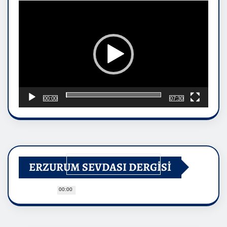
oynatıcı
00:00
07:30
ERZURUM SEVDASI DERGİSİ
00:00