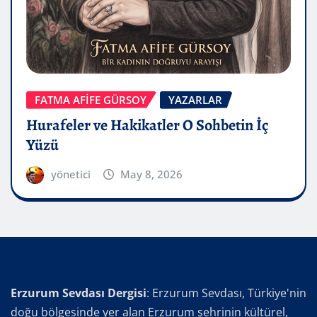
FATMA AFİFE GÜRSOY
YAZARLAR
Hurafeler ve Hakikatler O Sohbetin İç
Yüzü
yönetici
May 8, 2026
Erzurum Sevdası Dergisi
: Erzurum Sevdası, Türkiye'nin
doğu bölgesinde yer alan Erzurum şehrinin kültürel,