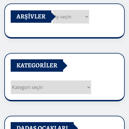
ARŞIVLER
Arşivler
KATEGORILER
Kategoriler
DADAŞ OCAKLARI