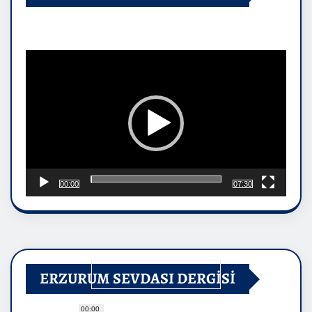
Video
oynatıcı
00:00
07:30
ERZURUM SEVDASI DERGİSİ
00:00