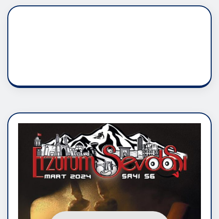
DADAŞLIK DOĞMATİK
RUH ASALETİDİR