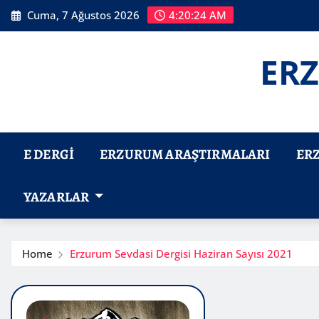
Skip
Cuma, 7 Ağustos 2026
4:20:25 AM
to
content
ERZ
E DERGI
ERZURUM ARAŞTIRMALARI
ER
YAZARLAR
Home
Erzurum Sevdasi Dergisi Haziran Sayısı 2021