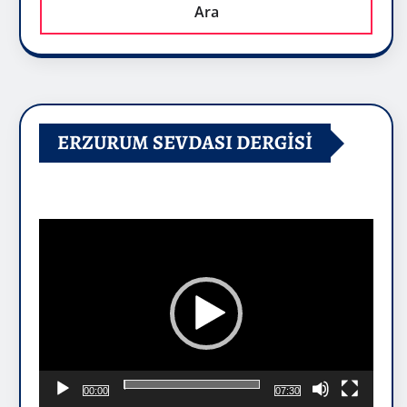
Ara
ERZURUM SEVDASI DERGİSİ
Video
oynatıcı
00:00
07:30