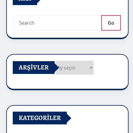
Go
ARŞIVLER
Arşivler
KATEGORILER