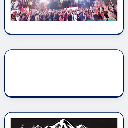
DADAŞLIK DOĞMATİK
RUH ASALETİDİR