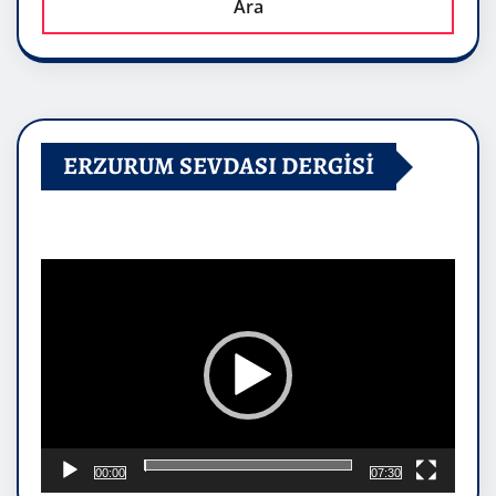
Ara
ERZURUM SEVDASI DERGİSİ
Video
oynatıcı
00:00
07:30