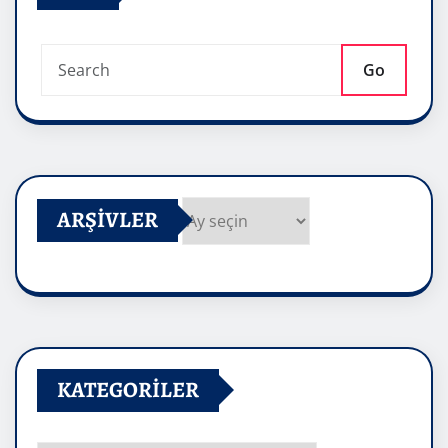
Go
ARŞIVLER
Arşivler
KATEGORILER