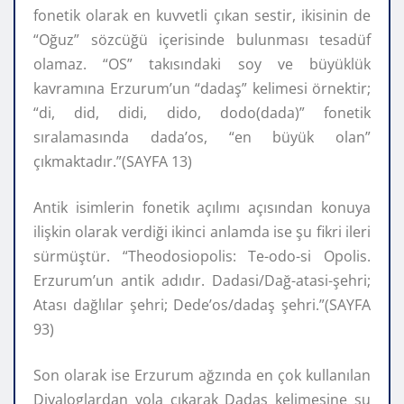
fonetik olarak en kuvvetli çıkan sestir, ikisinin de
“Oğuz” sözcüğü içerisinde bulunması tesadüf
olamaz. “OS” takısındaki soy ve büyüklük
kavramına Erzurum’un “dadaş” kelimesi örnektir;
“di, did, didi, dido, dodo(dada)” fonetik
sıralamasında dada’os, “en büyük olan”
çıkmaktadır.”(SAYFA 13)
Antik isimlerin fonetik açılımı açısından konuya
ilişkin olarak verdiği ikinci anlamda ise şu fikri ileri
sürmüştür. “Theodosiopolis: Te-odo-si Opolis.
Erzurum’un antik adıdır. Dadasi/Dağ-atasi-şehri;
Atası dağlılar şehri; Dede’os/dadaş şehri.”(SAYFA
93)
Son olarak ise Erzurum ağzında en çok kullanılan
Diyaloglardan yola çıkarak Dadaş kelimesine şu