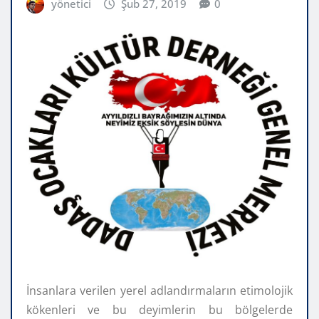
yönetici
Şub 27, 2019
0
İnsanlara verilen yerel adlandırmaların etimolojik
kökenleri ve bu deyimlerin bu bölgelerde