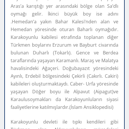
Aras’a karıştığı yer arasındaki bölge olan Sa’dlı
oymağı gelir. İkinci büyük boy ise adını
.Hemedan’a yakın Bahar Kalesi’nden alan ve
Hemedan yöresinde oturan Baharlı oymağıdır.
Karakoyunlu kabilesi etrafında toplanan diğer
Türkmen boylarını Erzurum ve Bayburt civarında
bulunan Duharlı (Tokarlı). Gence ve Berdea
taraflarında yaşayan Karamanlı. Maraş ve Malatya
havalisindeki Ağaçeri. Doğubayazıt yöresindeki
Ayınlı, Erdebil bölgesindeki Çekirli (Cakırlı. Cakiri)
kabileleri oluşturmaktaydı. Caber- Urfa yöresinde
yaşayan Döğer boyu ile Alpavut (Aipagut)ve
Karaulusoymakları da Karakoyunluların siyasi
faaliyetlerine katılmışlardır.(İslam Ansiklopedisi)
Karakoyunlu devleti ile tıpkı kendileri gibi