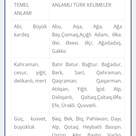
TEMEL
ANLAMLI TÜRK KELİMELER
ANLAMI
Abi, Büyük
Abu, Aqa, Ağa, Ağa
kardeş
Bəy,Çıxmaq,Açığlı Adam, Əkə.
Əxi. Əxəvi. Əçi, Ağadadaş,
Gakko
Kahraman,
Batır Batur. Bağtur. Bağadur,
cesur, yiğit,
Bərk, Sərt, Qəhrəman,
delikanlı, mert
Qaqraman. Qaqarman.
Atılqan, Yiğit. İgid. Alp,
Dəliqanlı, Qaltaq,Çaltaq,Əfə,
Efe, Ürəkli. Quvvətli.
Güç, kuvvet,
Bəq, Bek, Biq, Pəhləvan, Dayı,
büyüklük
Alp, Qotaq. Heybətli Basqın.
Üstün. Ağır, Baylıq. Varlıq.