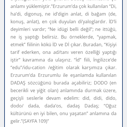
anlamı yüklemiştir.”Erzurum’da çok kullanılan “Di,
ha’di, digonuş, ne id’digin anlat, di bağam (de,
konuş, anlat), en çok duyulan di’yaloglardır. İD’li
deyimleri vardır; “Ne idügi belli değil”; ne ittüğü,
ne iş yaptığı belirsiz. Bu örneklerde, “yapmak,
etmek” fiilinin kökü İD ve Dİ çıkar. Buradan, “Kişiyi
tarif ederken, ona ad/tanı veren özelliği yaptığı
iştir” kavramına da ulaşırız. “İd” fiili, İngilizce’de
“edu”/idu-cation /eğitim olarak karşımıza çıkar.
Erzurum’da Erzurumlu ile eşanlamda kullanılan
DADAŞ sözcüğünü burada açabiliriz; DODO (en
becerikli ve yiğit olan) anlamında durmak üzere,
geçişli seslerle devam edelim: did, didi, dido,
dodo/ dada, dada’os, dadaş Dadaş; “Oğuz
kültürünü en iyi bilen, onu yaşatan” anlamına da
gelir.”(SAYFA 109)”