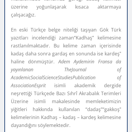
üzerine yoğunlaşarak kısaca aktarmaya
çalışacağız.
En eski Türkçe belge niteliği taşıyan Gök Türk
yazıtları incelendiği zaman“Kadhaş” kelimesine
rastlanılmaktadır. Bu kelime zaman içerisinde
kadaş daha sonra gardaş en sonunda ise kardeş‟
haline dönmüştür.
Adem Aydemirin Fransa da
yayınlanan TheJournal of
AcademicSocialScienceStudiesPublication of
AssociationEsprit
isimli akademik dergide
neşrettiği Türkçede Bazı Sıhrî Akrabalık Terimleri
Üzerine isimli makalesinde memleketimizin
yiğitleri hakkında kullanılan “dadaş”“gakkoş‟
kelimelerinin Kadhaş – kadaş – kardeş kelimesine
dayandığını söylemektedir.