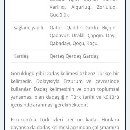
Varlılıq. Alqurluq. Zorluluq.
Güclülük
Sağlam, yapılı
Qattır, Qaddır, Güclü. Bıçqın.
Qadavuz. Ürəkli. Çapqın. Dayı,
Qabadayı, Qoçu, Koçu,
Kardeş
Qərtəş,Qərdəş,Gardaş
Görüldüğü gibi Dadaş kelimesi özbeöz Türkçe bir
kelimedir. Dolayısıyla Erzurum ve çevresinde
kullanılan Dadaş kelimesinin ve onun toplumsal
yansıması olan dadaşlığın Türk tarihi ve kültürü
içerisinde aranması gerekmektedir.
Erzurum’da Türk izleri her ne kadar Hunlara
dayansa da dadaş kelimesi açısından çalışmamıza