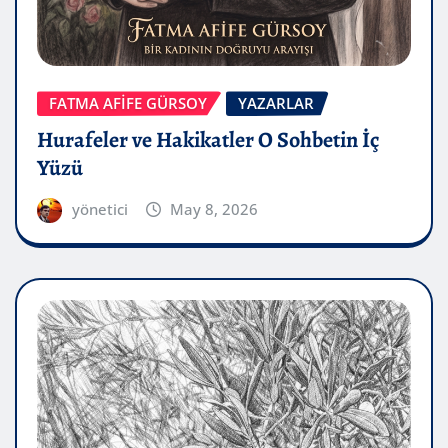
FATMA AFİFE GÜRSOY
YAZARLAR
Hurafeler ve Hakikatler O Sohbetin İç
Yüzü
yönetici
May 8, 2026