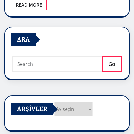
READ MORE
ARA
Go
ARŞIVLER
Arşivler