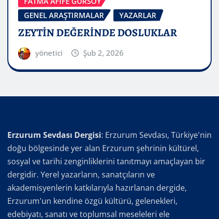
FATMA AFİFE GÜRSOY
GENEL ARAŞTIRMALAR
YAZARLAR
ZEYTİN DEĞERİNDE DOSLUKLAR
yönetici
Şub 2, 2026
Erzurum Sevdası Dergisi
: Erzurum Sevdası, Türkiye'nin
doğu bölgesinde yer alan Erzurum şehrinin kültürel,
sosyal ve tarihi zenginliklerini tanıtmayı amaçlayan bir
dergidir. Yerel yazarların, sanatçıların ve
akademisyenlerin katkılarıyla hazırlanan dergide,
Erzurum'un kendine özgü kültürü, gelenekleri,
edebiyatı, sanatı ve toplumsal meseleleri ele