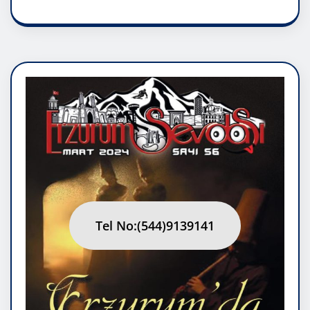
Tel No:(544)9139141