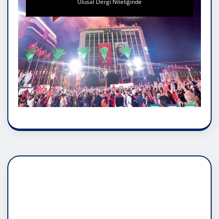
Ulusal Dergi Niteliğinde
DADAŞLIK DOĞMATİK
RUH ASALETİDİR