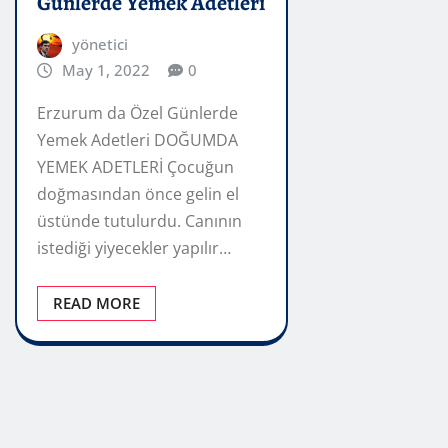
Günlerde Yemek Adetleri
yönetici
May 1, 2022
0
Erzurum da Özel Günlerde
Yemek Adetleri DOĞUMDA
YEMEK ADETLERİ Çocuğun
doğmasından önce gelin el
üstünde tutulurdu. Canının
istediği yiyecekler yapılır…
READ MORE