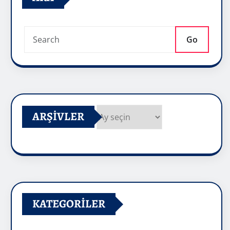
Go
ARŞIVLER
Arşivler
KATEGORILER