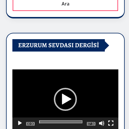
Ara
ERZURUM SEVDASI DERGİSİ
Video
oynatıcı
00:00
07:30