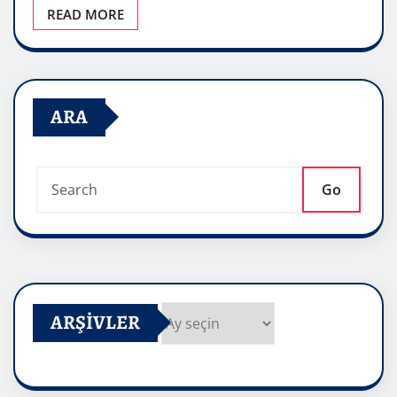
READ MORE
ARA
Go
ARŞIVLER
Arşivler