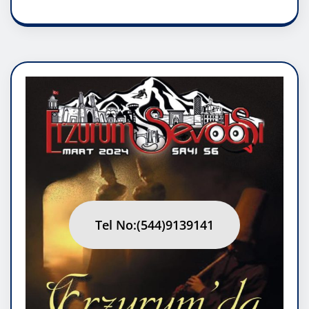
Tel No:(544)9139141