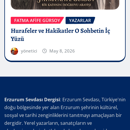
FATMA AFİFE GÜRSOY
YAZARLAR
Hurafeler ve Hakikatler O Sohbetin İç
Yüzü
yönetici
May 8, 2026
Erzurum Sevdası Dergisi
: Erzurum Sevdası, Türkiye'nin
doğu bölgesinde yer alan Erzurum şehrinin kültürel,
sosyal ve tarihi zenginliklerini tanıtmayı amaçlayan bir
dergidir. Yerel yazarların, sanatçıların ve