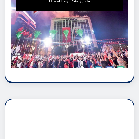
Ulusal Dergi Niteliğinde
DADAŞLIK DOĞMATİK
RUH ASALETİDİR