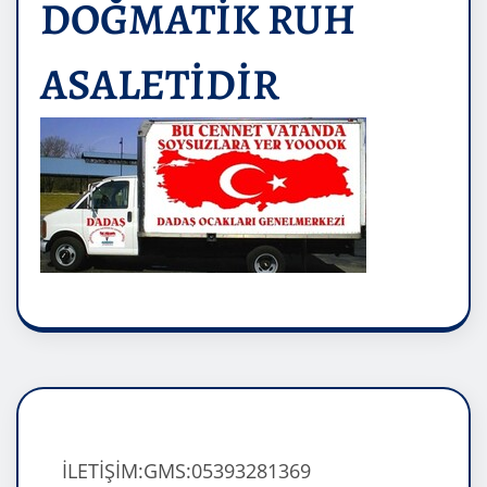
DOĞMATİK RUH
ASALETİDİR
İLETİŞİM:GMS:05393281369