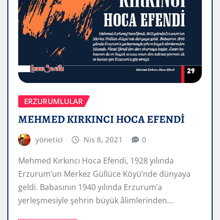
ERZURUMLULAR
MEHMED KIRKINCI HOCA EFENDİ
yönetici
Nis 8, 2021
0
Mehmed Kırkıncı Hoca Efendi, 1928 yılında
Erzurum’un Merkez Güllüce Köyü’nde dünyaya
geldi. Babasının 1940 yılında Erzurum’a
yerleşmesiyle şehrin büyük âlimlerinden…