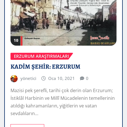
ERZURUM ARAŞTIRMALARI
KADİM ŞEHİR: ERZURUM
yönetici
Oca 10, 2021
0
Mazisi pek şerefli, tarihi çok derin olan Erzurum;
İstiklâl Harbinin ve Millî Mücadelenin temellerinin
atıldığı kahramanların, yiğitlerin ve vatan
sevdalıların…