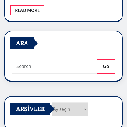
READ MORE
ARA
Go
ARŞIVLER
Arşivler