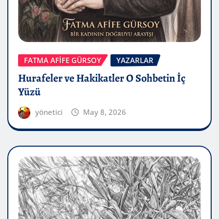
FATMA AFİFE GÜRSOY
YAZARLAR
Hurafeler ve Hakikatler O Sohbetin İç
Yüzü
yönetici
May 8, 2026