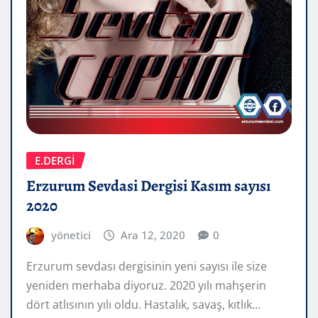
E.DERGİ
Erzurum Sevdasi Dergisi Kasım sayısı
2020
yönetici
Ara 12, 2020
0
Erzurum sevdası dergisinin yeni sayısı ile size
yeniden merhaba diyoruz. 2020 yılı mahşerin
dört atlısının yılı oldu. Hastalık, savaş, kıtlık…