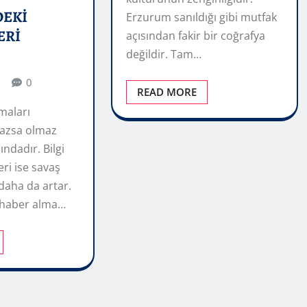
DEKİ
Erzurum sanıldığı gibi mutfak
ERİ
açısından fakir bir coğrafya
değildir. Tam…
0
READ MORE
şmaları
mazsa olmaz
sındadır. Bilgi
eri ise savaş
aha da artar.
i haber alma…