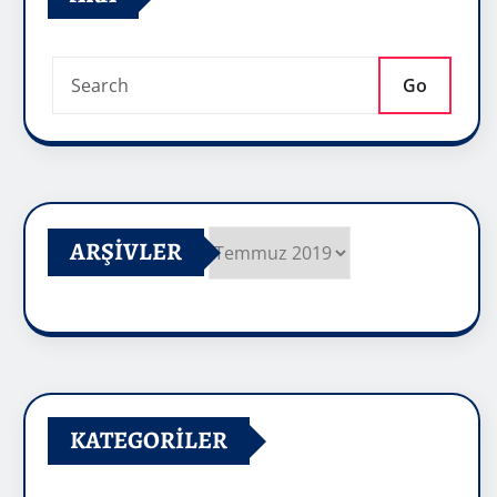
Go
ARŞIVLER
Arşivler
KATEGORILER