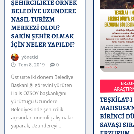
ŞEHİRCİLİKTE ÖRNEK
BELEDİYE UZUNDERE
NASIL TURİZM
MERKEZİ OLDU?
SAKİN ŞEHİR OLMAK
İÇİN NELER YAPILDI?
yönetici
Tem 8, 2019
0
Üst üste iki dönem Belediye
ERZU
Başkanlığı görevini yürüten
ARAŞTIR
Halis ÖZSOY başkanlığını
TEŞKİLAT-I
yürüttüğü Uzundere
MAHSUSA’
Belediyesinde şehircilik
BİRİNCİ D
açısından önemli çalışmalar
SAVAŞI SI
yaparak, Uzundereyi…
ERZURUM