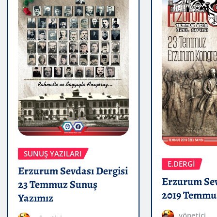
SUNUŞ YAZILARI
E.DERGİ
Erzurum Sevdası Dergisi
Erzurum Sev
23 Temmuz Sunuş
2019 Temmuz
Yazımız
yönetici