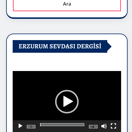
Ara
ERZURUM SEVDASI DERGİSİ
Video
oynatıcı
00:00
07:30