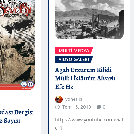
MULTI MEDYA
VİDYO GALERİ
Agâh Erzurum Kilidi
Mülk i İslâm’ın Alvarlı
Efe Hz
yönetici
Tem 15, 2019
0
dası Dergisi
 Sayısı
https://www.youtube.com/wat
ch?