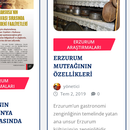
ERZURUM
ARAŞTIRMALARI
ERZURUM
MUTFAĞININ
ÖZELLİKLERİ
RUM
yönetici
MALARI
Tem 2, 2019
0
NIN
Erzurum’un gastronomi
ÜNYA
zenginliğinin temelinde yatan
RASINDA
ana unsur Erzurum
kültürünün zenginliğidir.