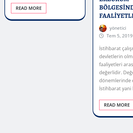
BÖLGESİN
READ MORE
FAALİYETL
yönetici
Tem 5, 2019
İstihbarat çalı
devletlerin ol
faaliyetleri ara
değerlidir. Değ
dönemlerinde d
İstihbarat yan
READ MORE