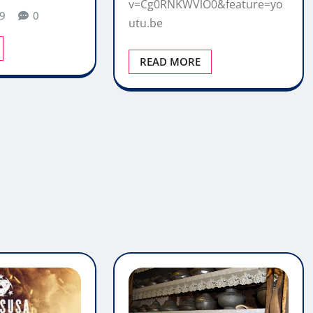
v=Cg0RNKWVlO0&feature=yo
9
0
utu.be
READ MORE