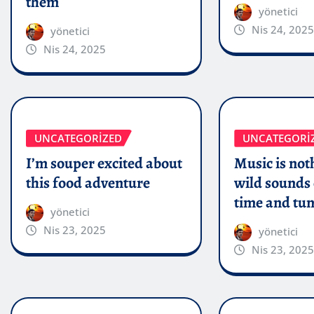
them
yönetici
Nis 24, 2025
yönetici
Nis 24, 2025
UNCATEGORIZED
UNCATEGORI
I’m souper excited about
Music is not
this food adventure
wild sounds 
time and tun
yönetici
Nis 23, 2025
yönetici
Nis 23, 2025