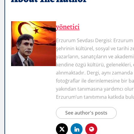
yönetici
Erzurum Sevdası Dergisi: Erzurum 
şehrinin kültürel, sosyal ve tarihi 
yazarların, sanatçıların ve akademi
kendine özgü kültürü, gelenekleri, 
alınmaktadır. Dergi, aynı zamanda şe
fotoğraflar ile derinlemesine bir 
yakından tanımasına yardımcı olur
Erzurum’un tanıtımına katkıda bul
See author's posts