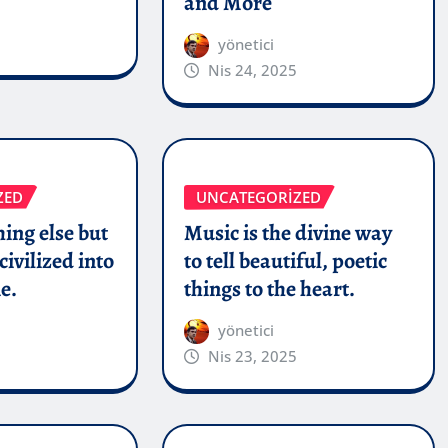
and More
yönetici
Nis 24, 2025
ZED
UNCATEGORIZED
hing else but
Music is the divine way
civilized into
to tell beautiful, poetic
e.
things to the heart.
yönetici
Nis 23, 2025