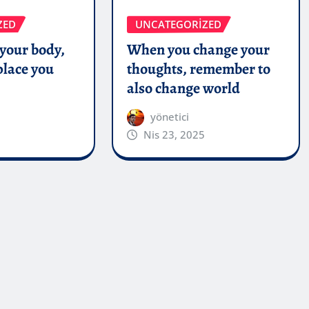
ZED
UNCATEGORIZED
 your body,
When you change your
 place you
thoughts, remember to
also change world
yönetici
Nis 23, 2025