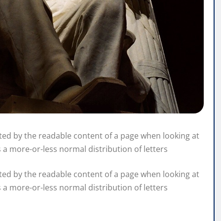
racted by the readable content of a page when looking at
s a more-or-less normal distribution of letters
racted by the readable content of a page when looking at
s a more-or-less normal distribution of letters