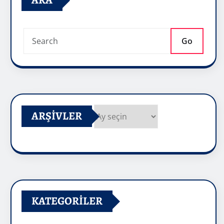
ARA
Go
ARŞIVLER
Arşivler
KATEGORILER