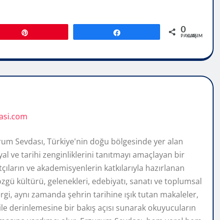
0
Pin
Paylaş
PAYLAŞIMLAR
asi.com
rum Sevdası, Türkiye'nin doğu bölgesinde yer alan
al ve tarihi zenginliklerini tanıtmayı amaçlayan bir
atçıların ve akademisyenlerin katkılarıyla hazırlanan
gü kültürü, gelenekleri, edebiyatı, sanatı ve toplumsal
rgi, aynı zamanda şehrin tarihine ışık tutan makaleler,
r ile derinlemesine bir bakış açısı sunarak okuyucuların