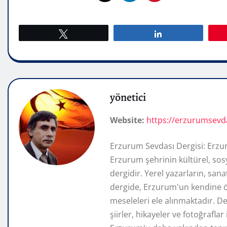
Tweetle
Paylaş
yönetici
Website:
https://erzurumsevd
Erzurum Sevdası Dergisi: Erzu
Erzurum şehrinin kültürel, sosy
dergidir. Yerel yazarların, san
dergide, Erzurum'un kendine öz
meseleleri ele alınmaktadır. De
şiirler, hikayeler ve fotoğrafla