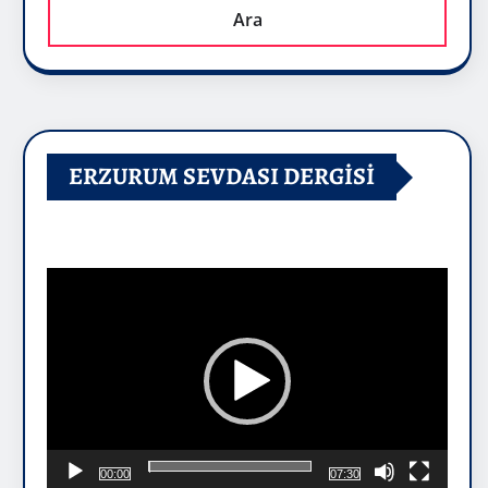
Ara
ERZURUM SEVDASI DERGİSİ
Video
oynatıcı
00:00
07:30