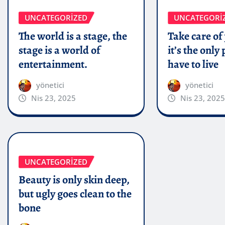
UNCATEGORIZED
UNCATEGORI
The world is a stage, the
Take care of
stage is a world of
it’s the only
entertainment.
have to live
yönetici
yönetici
Nis 23, 2025
Nis 23, 2025
UNCATEGORIZED
Beauty is only skin deep,
but ugly goes clean to the
bone