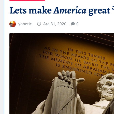
Lets make
America
great
yönetici
Ara 31, 2020
0