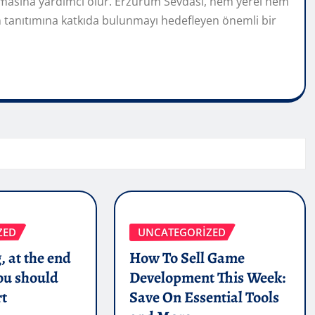
masına yardımcı olur. Erzurum Sevdası, hem yerel hem
 tanıtımına katkıda bulunmayı hedefleyen önemli bir
ZED
UNCATEGORIZED
, at the end
How To Sell Game
you should
Development This Week:
rt
Save On Essential Tools