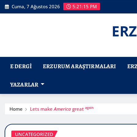
Skip
Cuma, 7 Ağustos 2026
5:21:17 PM
to
content
ERZ
E DERGI
ERZURUM ARAŞTIRMALARI
ER
YAZARLAR
again
Home
Lets make
America
great
UNCATEGORIZED