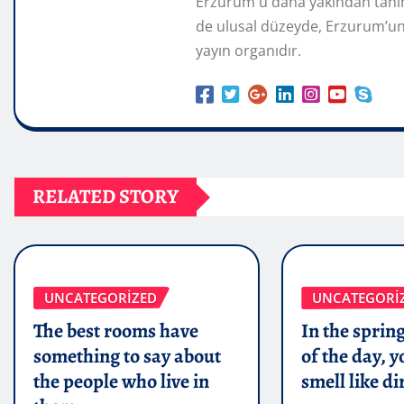
Erzurum'u daha yakından tanı
de ulusal düzeyde, Erzurum’un
yayın organıdır.
RELATED STORY
UNCATEGORIZED
UNCATEGORI
The best rooms have
In the spring
something to say about
of the day, 
the people who live in
smell like di