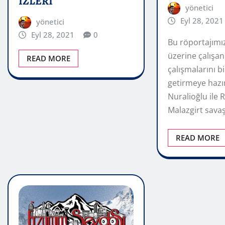
İZLERİ
yönetici
Eyl 28, 2021
yönetici
Eyl 28, 2021
0
Bu röportajımı
üzerine çalışan
READ MORE
çalışmalarını bi
getirmeye hazı
Nuralioğlu ile
Malazgirt sava
READ MORE