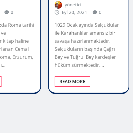
yönetici
0
Eyl 20, 2021
0
zda Roma tarihi
1029 Ocak ayında Selçuklular
 ve
ile Karahanlılar amansız bir
r kitap haline
savaşa hazırlanmaktadır.
rlanan Cemal
Selçukluların başında Çağrı
 Roma, Erzurum,
Bey ve Tuğrul Bey kardeşler
şı…
hüküm sürmektedir.…
READ MORE