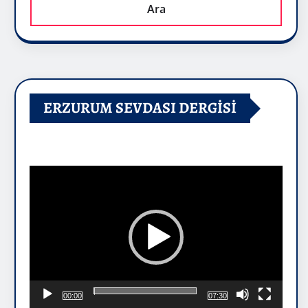
Ara
ERZURUM SEVDASI DERGİSİ
Video
oynatıcı
00:00
07:30