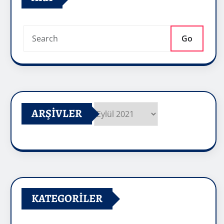
Go
ARŞIVLER
Arşivler
KATEGORILER