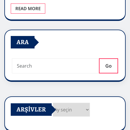
READ MORE
ARA
Go
ARŞIVLER
Arşivler