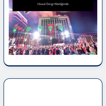
Ulusal Dergi Niteliğinde
DADAŞLIK DOĞMATİK
RUH ASALETİDİR