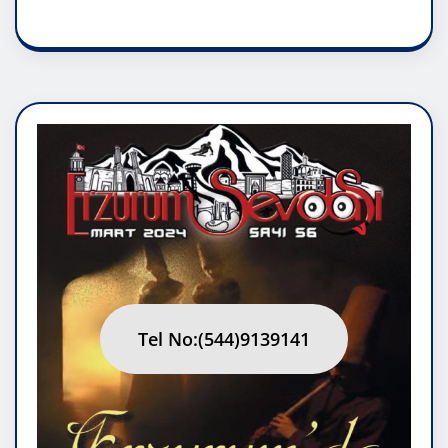
Tel No:(544)9139141