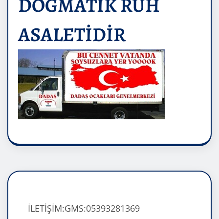
DOĞMATİK RUH
ASALETİDİR
İLETİŞİM:GMS:05393281369