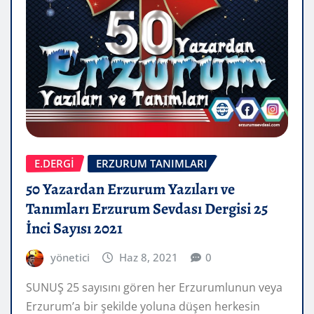
E.DERGİ
ERZURUM TANIMLARI
50 Yazardan Erzurum Yazıları ve
Tanımları Erzurum Sevdası Dergisi 25
İnci Sayısı 2021
yönetici
Haz 8, 2021
0
SUNUŞ 25 sayısını gören her Erzurumlunun veya
Erzurum’a bir şekilde yoluna düşen herkesin