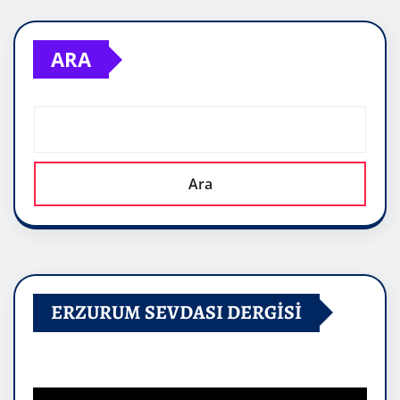
ARA
Ara
ERZURUM SEVDASI DERGİSİ
Video
oynatıcı