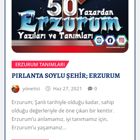
ERZURUM TANIMLARI
PIRLANTA SOYLU ŞEHİR; ERZURUM
yönetici
Haz 27, 2021
0
Erzurum; Şanlı tarihiyle olduğu kadar, sahip
olduğu değerleriyle de öne çıkan bir kenttir.
Erzurum’u anlamamız, iyi tanımamız için,
Erzurum’u yaşamanız…