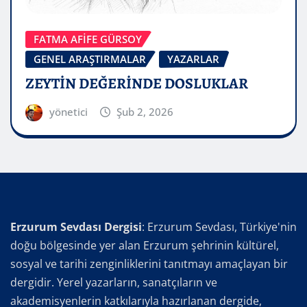
FATMA AFİFE GÜRSOY
GENEL ARAŞTIRMALAR
YAZARLAR
ZEYTİN DEĞERİNDE DOSLUKLAR
yönetici
Şub 2, 2026
Erzurum Sevdası Dergisi
: Erzurum Sevdası, Türkiye'nin
doğu bölgesinde yer alan Erzurum şehrinin kültürel,
sosyal ve tarihi zenginliklerini tanıtmayı amaçlayan bir
dergidir. Yerel yazarların, sanatçıların ve
akademisyenlerin katkılarıyla hazırlanan dergide,