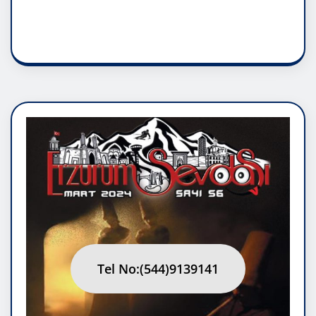
RUH ASALETİDİR
Tel No:(544)9139141