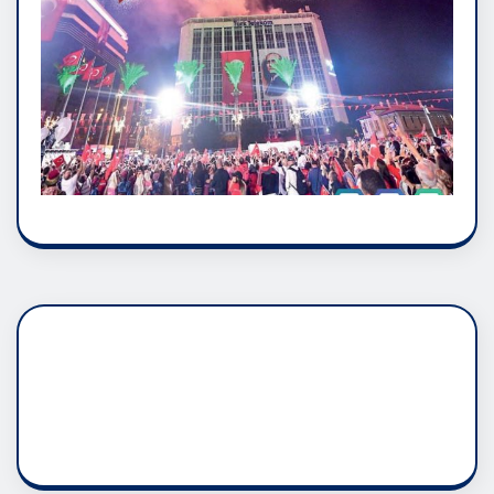
DADAŞLIK DOĞMATİK
RUH ASALETİDİR