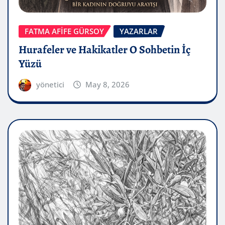
FATMA AFİFE GÜRSOY
YAZARLAR
Hurafeler ve Hakikatler O Sohbetin İç
Yüzü
yönetici
May 8, 2026