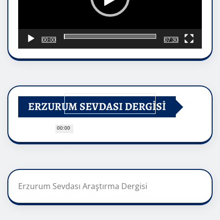
00:00
07:30
ERZURUM SEVDASI DERGİSİ
00:00
Erzurum Sevdası Araştırma Dergisi