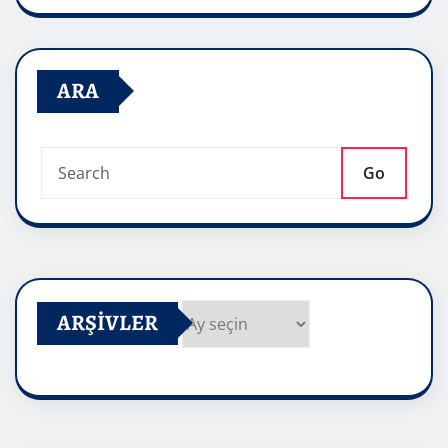
ARA
Go
ARŞIVLER
Arşivler