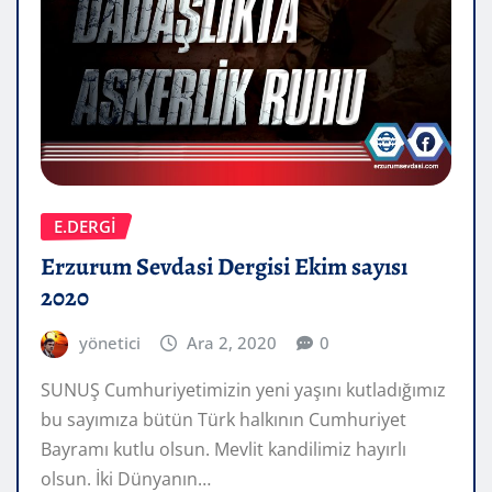
E.DERGİ
Erzurum Sevdasi Dergisi Ekim sayısı
2020
yönetici
Ara 2, 2020
0
SUNUŞ Cumhuriyetimizin yeni yaşını kutladığımız
bu sayımıza bütün Türk halkının Cumhuriyet
Bayramı kutlu olsun. Mevlit kandilimiz hayırlı
olsun. İki Dünyanın…