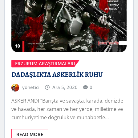
ERZURUM ARAŞTIRMALARI
DADAŞLIKTA ASKERLİK RUHU
yönetici
Ara 5, 2020
0
ASKER ANDI “Barışta ve savaşta, karada, denizde
ve havada, her zaman ve her yerde, milletime ve
cumhuriyetime doğruluk ve muhabbetle…
READ MORE