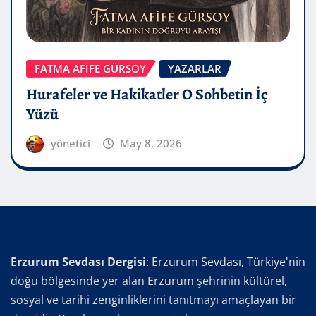
FATMA AFİFE GÜRSOY
YAZARLAR
Hurafeler ve Hakikatler O Sohbetin İç
Yüzü
yönetici
May 8, 2026
Erzurum Sevdası Dergisi
: Erzurum Sevdası, Türkiye'nin
doğu bölgesinde yer alan Erzurum şehrinin kültürel,
sosyal ve tarihi zenginliklerini tanıtmayı amaçlayan bir