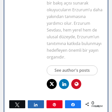
bir bakış açısı sunarak
okuyucuların Erzurum’u daha
yakından tanımasına
yardımcı olur. Erzurum
Sevdası, hem yerel hem de
ulusal düzeyde, Erzurum’un
tanıtımına katkıda bulunmayı
hedefleyen önemli bir yayın
organıdır.
See author's posts
0
Tweetle
Paylaş
Pin
Paylaş
PAYLAŞIMLAR