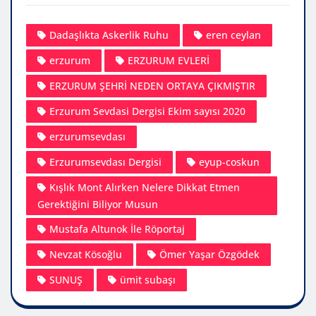
Dadaşlıkta Askerlik Ruhu
eren ceylan
erzurum
ERZURUM EVLERİ
ERZURUM ŞEHRİ NEDEN ORTAYA ÇIKMIŞTIR
Erzurum Sevdasi Dergisi Ekim sayısı 2020
erzurumsevdası
Erzurumsevdası Dergisi
eyup-coskun
Kışlık Mont Alırken Nelere Dikkat Etmen
Gerektiğini Biliyor Musun
Mustafa Altunok İle Röportaj
Nevzat Kösoğlu
Ömer Yaşar Özgödek
SUNUŞ
ümit subaşı