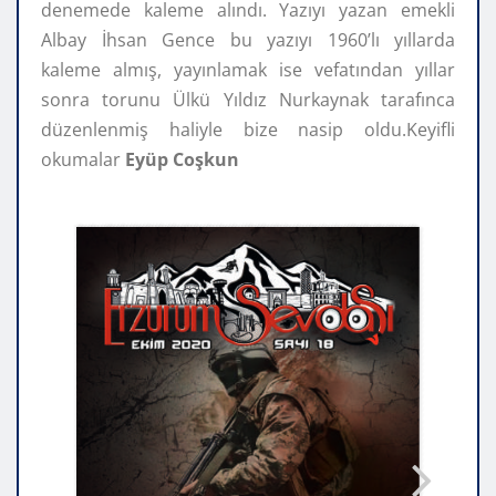
denemede kaleme alındı. Yazıyı yazan emekli
Albay İhsan Gence bu yazıyı 1960’lı yıllarda
kaleme almış, yayınlamak ise vefatından yıllar
sonra torunu Ülkü Yıldız Nurkaynak tarafınca
düzenlenmiş haliyle bize nasip oldu.Keyifli
okumalar
Eyüp Coşkun