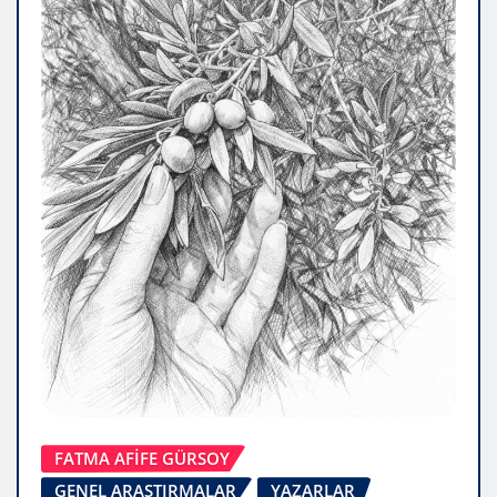
FATMA AFİFE GÜRSOY
GENEL ARAŞTIRMALAR
YAZARLAR