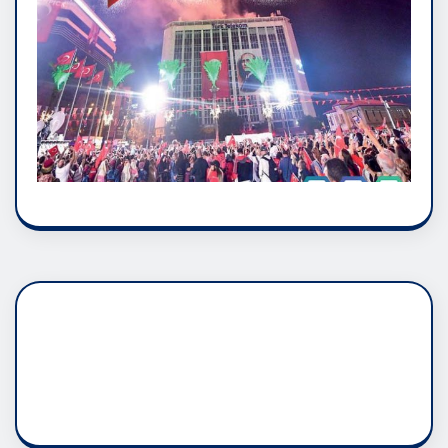
DADAŞLIK DOĞMATİK
RUH ASALETİDİR