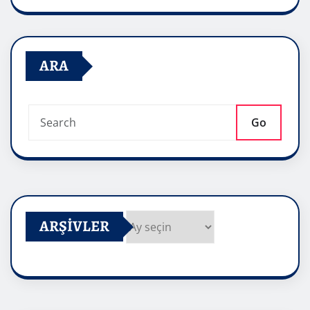
ARA
Go
ARŞIVLER
Arşivler