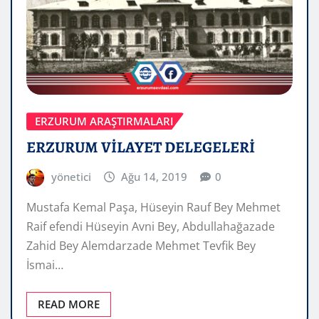
ERZURUM ARAŞTIRMALARI
ERZURUM VİLAYET DELEGELERİ
yönetici
Ağu 14, 2019
0
Mustafa Kemal Paşa, Hüseyin Rauf Bey Mehmet
Raif efendi Hüseyin Avni Bey, Abdullahağazade
Zahid Bey Alemdarzade Mehmet Tevfik Bey
İsmai…
READ MORE