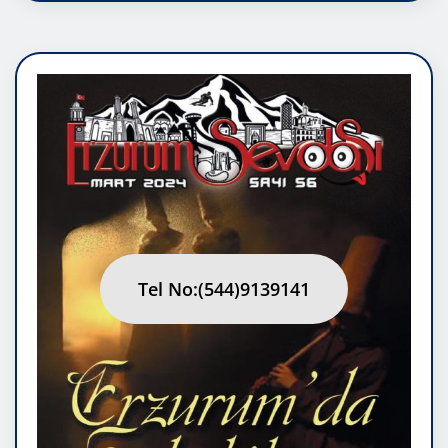
Tel No:(544)9139141