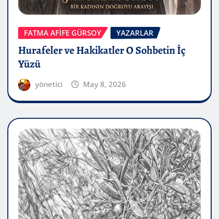
FATMA AFİFE GÜRSOY
YAZARLAR
Hurafeler ve Hakikatler O Sohbetin İç
Yüzü
yönetici
May 8, 2026