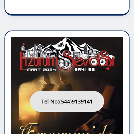
Tel No:(544)9139141