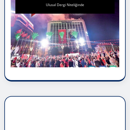
Ulusal Dergi Niteliğinde
DADAŞLIK DOĞMATİK
RUH ASALETİDİR