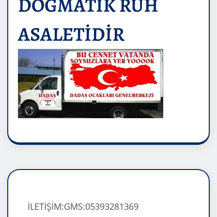
DOĞMATİK RUH
ASALETİDİR
İLETİŞİM:GMS:05393281369