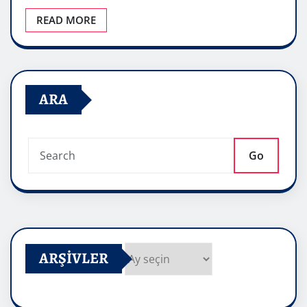
READ MORE
ARA
Go
ARŞIVLER
Arşivler