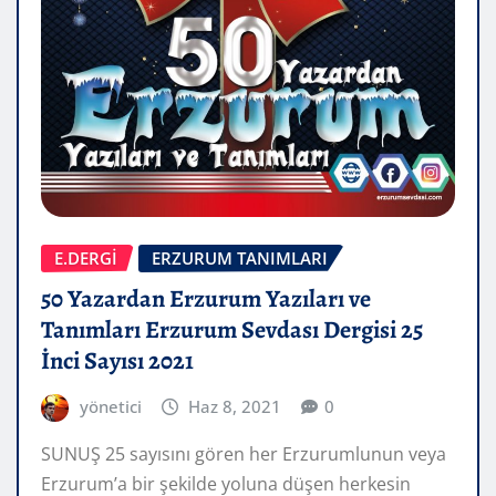
E.DERGİ
ERZURUM TANIMLARI
50 Yazardan Erzurum Yazıları ve
Tanımları Erzurum Sevdası Dergisi 25
İnci Sayısı 2021
yönetici
Haz 8, 2021
0
SUNUŞ 25 sayısını gören her Erzurumlunun veya
Erzurum’a bir şekilde yoluna düşen herkesin