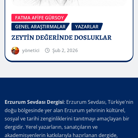
FATMA AFİFE GÜRSOY
GENEL ARAŞTIRMALAR
YAZARLAR
ZEYTİN DEĞERİNDE DOSLUKLAR
yönetici
Şub 2, 2026
Erzurum Sevdası Dergisi
: Erzurum Sevdası, Türkiye'nin
doğu bölgesinde yer alan Erzurum şehrinin kültürel,
sosyal ve tarihi zenginliklerini tanıtmayı amaçlayan bir
dergidir. Yerel yazarların, sanatçıların ve
akademisyenlerin katkılarıyla hazırlanan dergide,