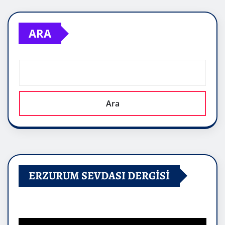
ARA
Ara
ERZURUM SEVDASI DERGİSİ
Video
oynatıcı