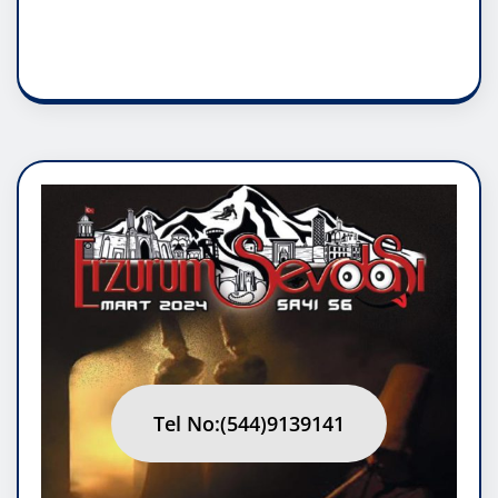
RUH ASALETİDİR
Tel No:(544)9139141