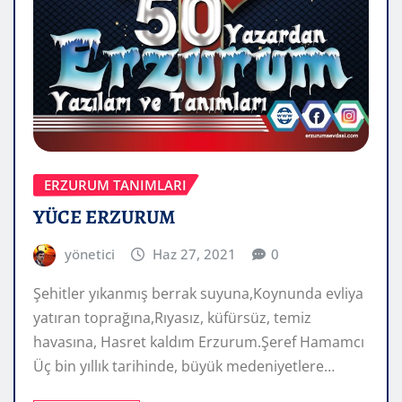
ERZURUM TANIMLARI
YÜCE ERZURUM
yönetici
Haz 27, 2021
0
Şehitler yıkanmış berrak suyuna,Koynunda evliya
yatıran toprağına,Rıyasız, küfürsüz, temiz
havasına, Hasret kaldım Erzurum.Şeref Hamamcı
Üç bin yıllık tarihinde, büyük medeniyetlere…