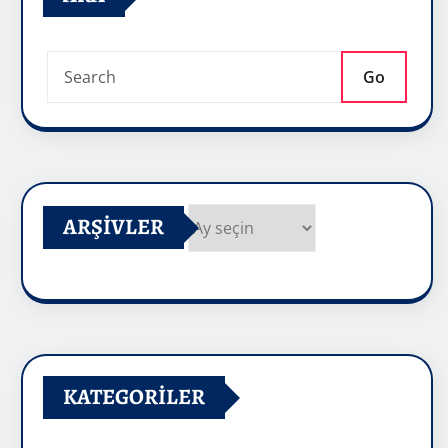
Go
ARŞIVLER
Arşivler
KATEGORILER