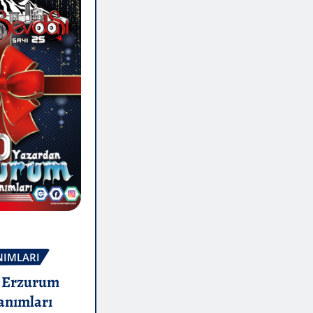
NIMLARI
n Erzurum
Tanımları