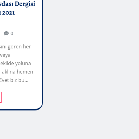
dası Dergisi
ı 2021
0
ını gören her
veya
şekilde yoluna
n aklına hemen
 Evet biz bu…