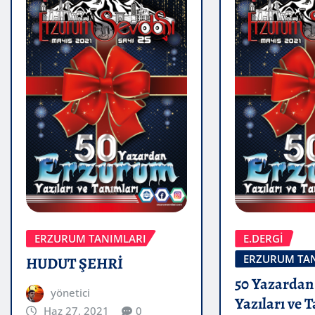
ERZURUM TANIMLARI
E.DERGİ
ERZURUM TA
HUDUT ŞEHRİ
50 Yazarda
yönetici
Yazıları ve 
Haz 27, 2021
0