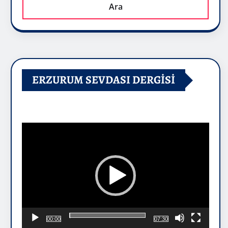
Ara
ERZURUM SEVDASI DERGİSİ
Video
oynatıcı
00:00
07:30