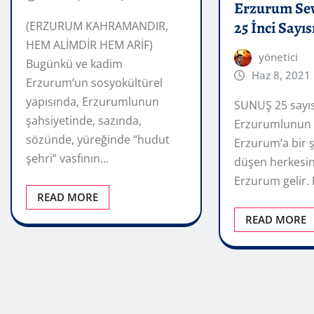
Erzurum Sev
25 İnci Sayıs
(ERZURUM KAHRAMANDIR,
HEM ALİMDİR HEM ARİF)
yönetici
Bugünkü ve kadim
Haz 8, 2021
Erzurum’un sosyokültürel
yapısında, Erzurumlunun
SUNUŞ 25 sayıs
şahsiyetinde, sazında,
Erzurumlunun 
sözünde, yüreğinde “hudut
Erzurum’a bir 
şehri” vasfının…
düşen herkesi
Erzurum gelir.
READ MORE
READ MORE