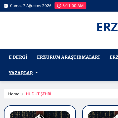
Skip
Cuma, 7 Ağustos 2026
5:11:01 AM
to
content
ERZ
E DERGI
ERZURUM ARAŞTIRMALARI
ER
YAZARLAR
Home
HUDUT ŞEHRİ