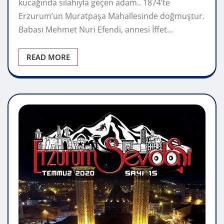
kucağında silahıyla geçen adam.. 1874’te
Erzurum’un Muratpaşa Mahallesinde doğmuştur.
Babası Mehmet Nuri Efendi, annesi İffet…
READ MORE