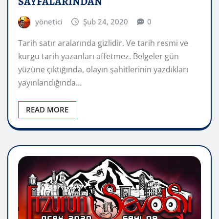
SAYFALARINDAN
yönetici
Şub 24, 2020
0
Tarih satır aralarında gizlidir. Ve tarih resmi ve
kurgu tarih yazanları affetmez. Belgeler gün
yüzüne çıktığında, olayın şahitlerinin yazdıkları
yayınlandığında…
READ MORE