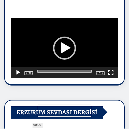
Video
oynatıcı
00:00
07:30
ERZURUM SEVDASI DERGİSİ
00:00