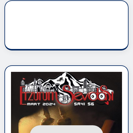
DADAŞLIK DOĞMATİK
RUH ASALETİDİR