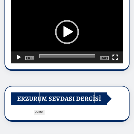
oynatıcı
00:00
07:30
ERZURUM SEVDASI DERGİSİ
00:00