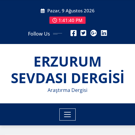
Skip
Pazar, 9 Ağustos 2026
to
content
1:41:41 PM
Follow Us
ERZURUM
SEVDASI DERGİSİ
Araştırma Dergisi