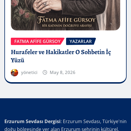
FATMA AFİFE GÜRSOY
YAZARLAR
Hurafeler ve Hakikatler O Sohbetin İç
Yüzü
yönetici
May 8, 2026
Erzurum Sevdası Dergisi
: Erzurum Sevdası, Türkiye'nin
doğu bölgesinde yer alan Erzurum şehrinin kültürel,