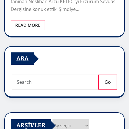
tanınan Neslihan Arzu KETECİ’yi Erzurum Sevdası
Dergisine konuk ettik. Şimdiye…
READ MORE
ARA
Go
ARŞIVLER